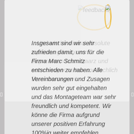
Insgesamt sind wir sehr
...Und wieder einmal absolute
zufrieden damit, uns für die
topleistung heute vom
Firma Marc Schmitz
disponenten herrn baarz und
entschieden zu haben. Alle
seinen super netten und fachlich
Vereinbarungen und Zusagen
fitten monteuren!
wurden sehr gut eingehalten
und das Montageteam war sehr
freundlich und kompetent. Wir
könne die Firma aufgrund
unserer positiven Erfahrung
100%ig weiter empfehlen.