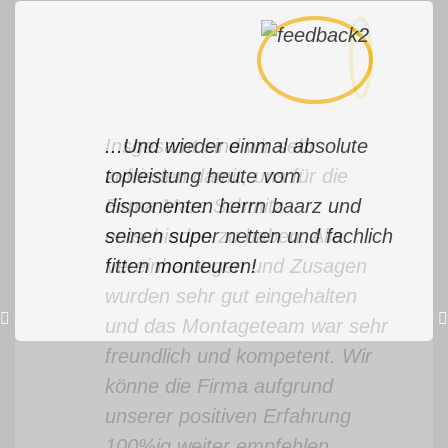
Insgesamt sind wir sehr
...Und wieder einmal absolute
zufrieden damit, uns für die
topleistung heute vom
Firma Marc Schmitz
disponenten herrn baarz und
entschieden zu haben. Alle
seinen super netten und fachlich
Vereinbarungen und Zusagen
fitten monteuren!
wurden sehr gut eingehalten
und das Montageteam war sehr
freundlich und kompetent. Wir
könne die Firma aufgrund
unserer positiven Erfahrung
100%ig weiter empfehlen.